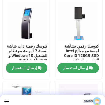
عرض الواقع الافتراضي
معلومات عنا
جولة في المعمل
كيوسك رقمي بشاشة
كيوسك رقمية ذات شاشة
لمسة مع معالج Intel
لمسة 17 بوصة مع نظام
Core I3 128GB SSD
التشغيل Windows 10 و
رقابة جودة
التخزين والمتكلمين
4GB ذاكرة DDR4
المدمجين
لتطبيقات الخدمة الذاتية
إرسال استفسار
إرسال استفسار
اتصل بنا
أخبار
sales
مدونة