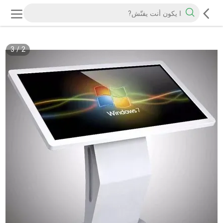
3
/
2