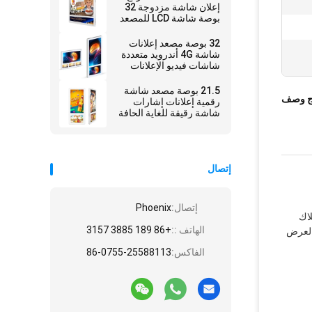
إعلان شاشة مزدوجة 32
بوصة شاشة LCD للمصعد
32 بوصة مصعد إعلانات
شاشة 4G أندرويد متعددة
شاشات فيديو الإعلانات
21.5 بوصة مصعد شاشة
ج وصف
رقمية إعلانات إشارات
شاشة رقيقة للغاية الحافة
الضيقة
إتصال
إتصال:
Phoenix
L مزدوجة (18.5 " + 10.1 ") واستهلاك
الهاتف ::
+86 189 3885 3157
 العرض
الفاكس:
86-0755-25588113