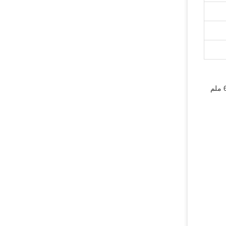
مثالية لتطبيقات مشغل الوسائط في المصعد والعلامات الرقمية وشاشات الإعلان في المصعد. تتميز بزاوية عرض 178 درجة ووقت استجابة 6 ملم