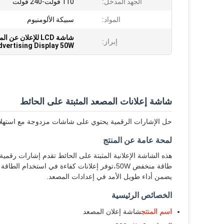
الجهد المدخل:
110 فولت-240 فولت
المواد:
سبيكة الألومنيوم
شاشة LCD للإعلان عن المصعد,شاشة إعلان المصعد 50 واط,إشارة رقمية على الحائط
إبراز:
dvertising Display 50W
شاشة إعلانات المصعد المثبتة على الحائط
حل الإشارات الرقمية يحتوي على شاشات مزدوجة مع استهلاك طاقة 50 واط، مصممة خصيصًا لتطبيقات الإعل
لمحة عامة عن المنتج
طاقة منخفض 50W،توفر إعلانات كفاءة في استخدا
يضمن أداء طويل الأمد في إعدادات المصعد.
الخصائص الرئيسية
اسم المنتج
شاشة إعلان المصعد