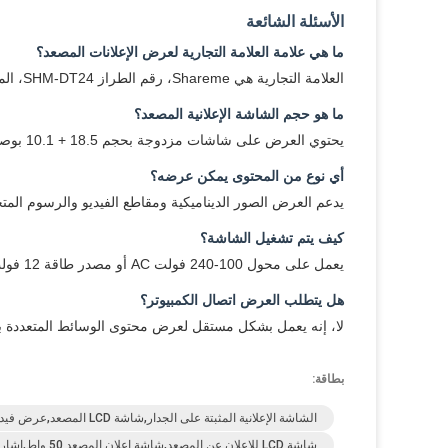
الأسئلة الشائعة
ما هي علامة العلامة التجارية لعرض الإعلانات المصعد؟
العلامة التجارية هي Shareme، رقم الطراز SHM-DT24، المصنعة في شنتشن.
ما هو حجم الشاشة الإعلانية المصعد؟
يحتوي العرض على شاشات مزدوجة بحجم 18.5 + 10.1 بوصة.
أي نوع من المحتوى يمكن عرضه؟
يدعم العرض الصور الديناميكية ومقاطع الفيديو والرسوم المتح
كيف يتم تشغيل الشاشة؟
يعمل على محول 100-240 فولت AC أو مصدر طاقة 12 فولت DC.
هل يتطلب العرض اتصال الكمبيوتر؟
لا، إنه يعمل بشكل مستقل لعرض محتوى الوسائط المتعددة بد
بطاقة:
الشاشة الإعلانية المثبتة على الجدار,شاشة LCD المصعد,عرض فيديو المصعد
شاشة LCD للإعلان عن المصعد,شاشة إعلان المصعد 50 واط,إشارة رقمية على الحائط