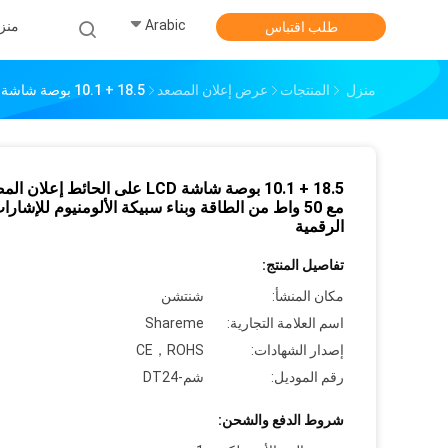
Arabic
منز
طلب اقتباس
منزل
المنتجات
عرض إعلان المصعد
18.5 + 10.1 بوصة شاشة LCD على الحائط إعلان المصعد مع 50 واط من الطاقة وبناء سبيكة الألومنيوم للإشارات الرقمية
18.5 + 10.1 بوصة شاشة LCD على الحائط إعلان
مع 50 واط من الطاقة وبناء سبيكة الألومنيوم للإشارا
الرقمية
تفاصيل المنتج:
مكان المنشأ:
شنتشن
اسم العلامة التجارية:
Shareme
إصدار الشهادات:
CE，ROHS
رقم الموديل:
شم-DT24
شروط الدفع والشحن: