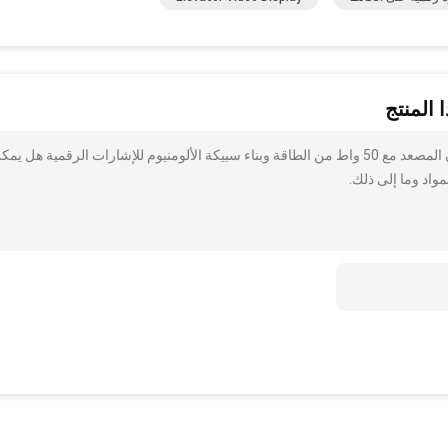
 المنتج
أنا مهتم بذلك 18.5 + 10.1 بوصة شاشة LCD على الحائط إعلان المصعد مع 50 واط من الطاقة وبناء سبيكة الألومنيوم للإشارات الرقمية هل ي
واد وما إلى ذلك.