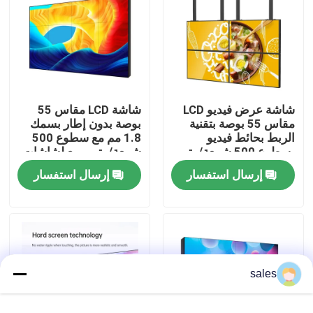
عرض الواقع الافتراضي
معلومات عنا
شاشة عرض فيديو LCD
شاشة LCD مقاس 55
مقاس 55 بوصة بتقنية
بوصة بدون إطار بسمك
جولة في المعمل
الربط بحائط فيديو
1.8 مم مع سطوع 500
بسطوع 500 شمعة/متر
شمعة/متر مربع لشاشات
مربع ودقة 1920*1080
الفيديو الجدارية الداخلية
رقابة جودة
إرسال استفسار
إرسال استفسار
لعرض واجهة المتجر
اتصل بنا
أخبار
sales
مدونة