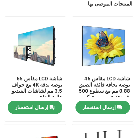
المنتجات الموصى بها
شاشة LCD مقاس 46
شاشة LCD مقاس 65
بوصة بحافة فائقة الضيق
بوصة بدقة 4K مع حواف
0.88 مم مع سطوع 500
3.5 مم لشاشات الفيديو
شمعة/متر مربع وتركيب
عالية الدقة
منزل
على الحائط
إرسال استفسار
إرسال استفسار
منتجات
أشرطة فيديو