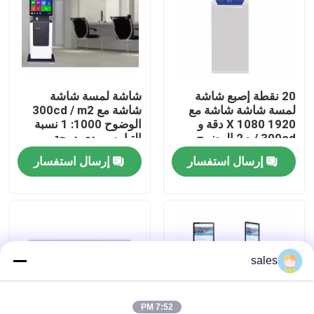
عرض الواقع الافتراضي
معلومات عنا
20 نقطة إصبع شاشة
شاشة لمسة شاشة
لمسة شاشة شاشة مع
شاشة مع 300cd / m2
1920 X 1080 دقة و
الوضوح 1000: 1 نسبة
جولة في المعمل
300cd / م2 الوضوح
التباين ومدى درجة
للكيوسك
الحرارة واسعة
إرسال استفسار
إرسال استفسار
للكيوستات الفاتورة
رقابة جودة
اتصل بنا
sales
أخبار
مدونة
7:52 PM