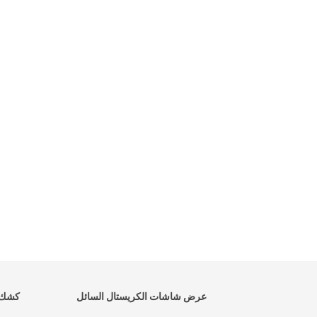
كيوسك الطلب الذاتي 32 بوصة مع 10
كيوسك ال
نقاط لمسة سعة وواجهات متعددة
لمطاعم الوجبات السريعة
وتص
افضل سعر
عرض شاشات الكريستال السائل
كشك 