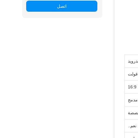
اتصل
درويد
16:9
صصة
نعم..