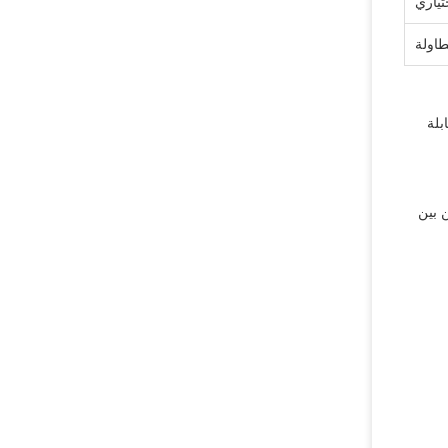
تياري
طاولة
بلة
 بين