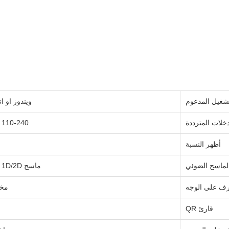
تشغيل المدعوم
ويندوز او ان
خلات المترددة
110-240 فولت
أظهر النسبة
لماسح الضوئي
ماسح 1D/2D مدمج
رف على الوجه
مخ
قارئ QR