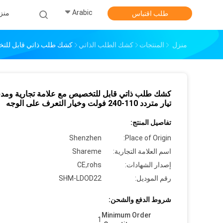
Arabic
منز
طلب اقتباس
منزل
المنتجات
كشك الطلب الذاتي
كشك طلب ذاتي قابل للتخصيص مع علامة تج
كشك طلب ذاتي قابل للتخصيص مع علامة تجارية ومد
تيار متردد 110-240 فولت وخيار التعرف على الوجه
تفاصيل المنتج:
Shenzhen
Place of Origin:
اسم العلامة التجارية:
Shareme
إصدار الشهادات:
CE,rohs
رقم الموديل:
SHM-LDOD22
شروط الدفع والشحن:
Minimum Order
1