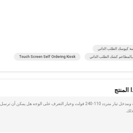
سة كيوسك الطلب الذاتي
ي,المطاعم كشك الطلب الذاتي
Touch Screen Self Ordering Kiosk
 المنتج
أنا مهتم بذلك كشك طلب ذاتي قابل للتخصيص مع علامة تجارية ومدخل تيار متردد 110-240 فولت وخيار التعرف على الوجه هل يمكن أن 
ذلك.