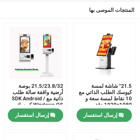
المنتجات الموصى بها
21.5" شاشة لمسة
21.5/23.8/32 بوصة
كيوسك الطلب الذاتي مع
أرضية واقفة صالة طلب
10 نقاط لمسة سعة و
ذاتية مع SDK Android /
منزل
1920x1080 دقة
Windows OS كيوسك
لمطاعم الوجبات السريعة
الدفع بشاشة اللمس
إرسال استفسار
إرسال استفسار
للسوبر ماركت
منتجات
أشرطة فيديو