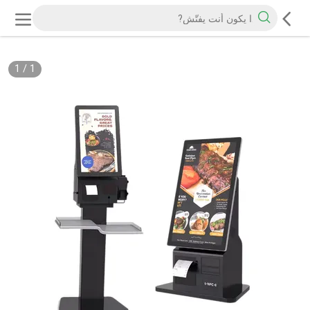
1
/
1