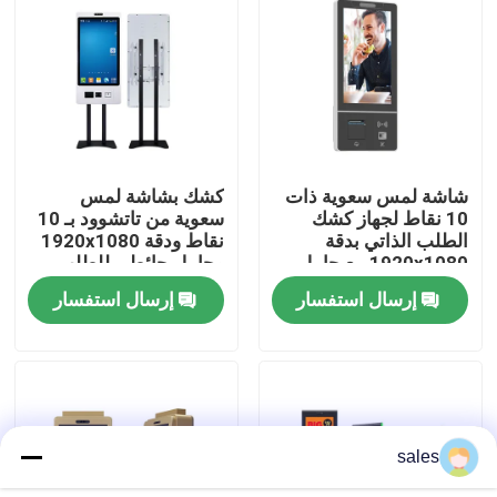
عرض الواقع الافتراضي
معلومات عنا
شاشة لمس سعوية ذات
كشك بشاشة لمس
جولة في المعمل
10 نقاط لجهاز كشك
سعوية من تاتشوود بـ 10
الطلب الذاتي بدقة
نقاط ودقة 1920x1080
1920x1080 مع حامل
وحامل حائطي للطلب
رقابة جودة
حائطي
والدفع الذاتي
إرسال استفسار
إرسال استفسار
اتصل بنا
أخبار
sales
مدونة