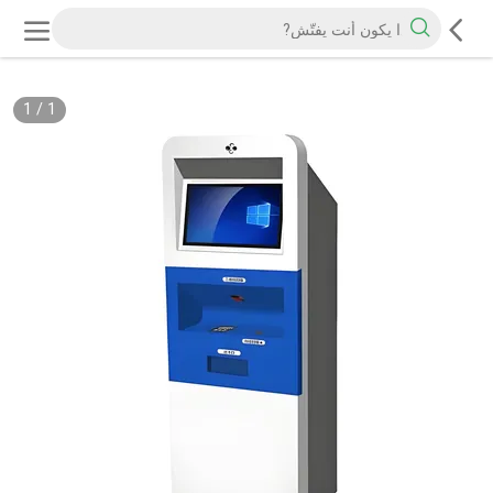
1
/
1