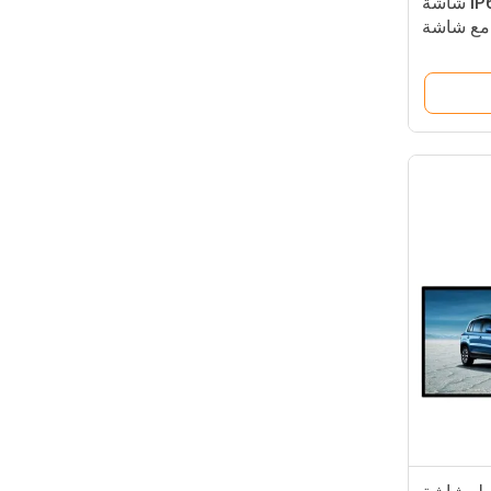
شاشة لمسة مقاومة للماء IP65 شاشة
مع شاشة