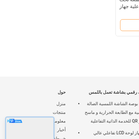
لية جهاز
 في واحد
رقمي بشاشة تعمل باللمس
حول
21.5 بوصة الشاشة اللمسية الصالة
منزل
ية مع الطابعة الحرارية و ماسح
منتجات
علية
معلومات عنا
أخبار
10جهاز لوحة LCD تفاعلي عالي
خريطة الموقع