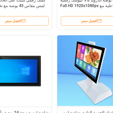
32 بوصة أندرويد 9.0 كيوسك رقمية
كشك رقمي مثبت على الحائ
تفاعلية مع Full HD 1920x1080px
شاشة لمسة سعة
بسعة 128 جيجاباي
افضل سعر
افضل سعر
شك الخدمة الذاتية بشاشة لمس
شاشة لمسة سعة 4