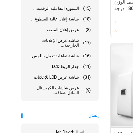
ف الوزن
مع دفع NFC وشاشة دوران 180 درجة
(15)
السبورة التفاعلية الرقمية...
م المتنوع
(18)
شاشة إعلان عالية السطوع...
(8)
عرض إعلان المصعد
شاشة عرض الإعلانات
(17)
الخارجية...
(16)
شاشة تفاعلية تعمل باللمس...
(11)
جدار الربط LCD
(31)
شاشة عرض LCD للإعلانات
عرض شاشات الكريستال
(9)
السائل شفافة...
إتصال
إتصال:
Mr. David