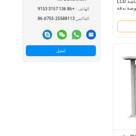
صندوق لافتات رقمية بشاشة LCD
ة ذكية مقاس 43 بوصة بدقة
الهاتف ::
+86 136 3157 9153
*1080 وسطوع 450 شمعة/متر
الفاكس:
86-0755-25588113
مربع
اتصل